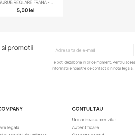
Vizualizare rapida

SURUB REGLARE FRANA -...
5,00 lei
 si promotii
Te poti dezabona in orice moment. Pentru aceas
informatiile noastre de contact din nota legala.
COMPANY
CONTUL TAU
Urmarirea comenzilor
are legală
Autentificare