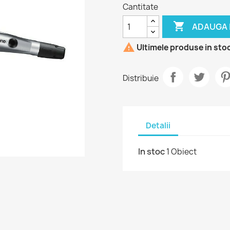
Cantitate

ADAUGA 

Ultimele produse in sto
Distribuie
Detalii
In stoc
1 Obiect