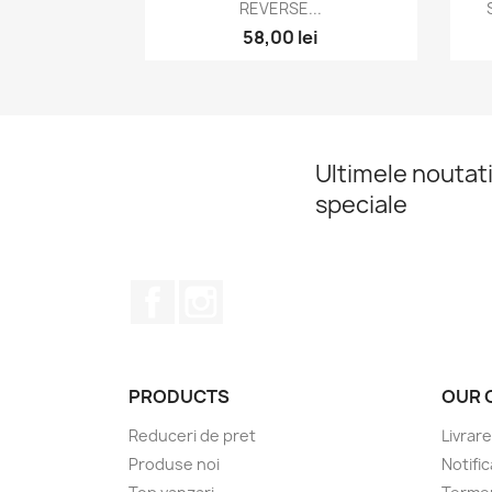
Vizualizare rapida

REVERSE...
58,00 lei
Ultimele noutati
speciale
Facebook
Instagram
PRODUCTS
OUR 
Reduceri de pret
Livrare
Produse noi
Notific