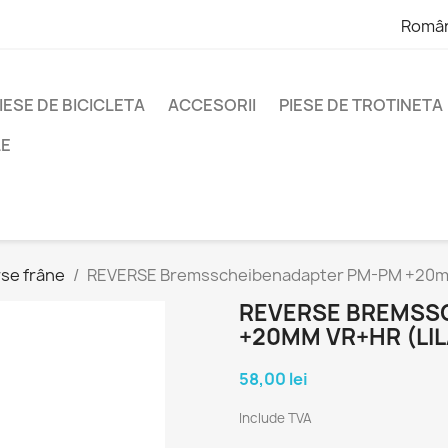
Româ
IESE DE BICICLETA
ACCESORII
PIESE DE TROTINETA
LE
rse frâne
REVERSE Bremsscheibenadapter PM-PM +20mm
REVERSE BREMSS
+20MM VR+HR (LIL
58,00 lei
Include TVA