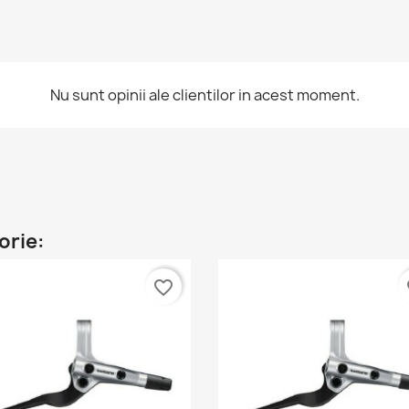
Nu sunt opinii ale clientilor in acest moment.
orie:
favorite_border
fa