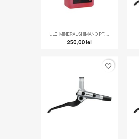
Vizualizare rapida

ULEI MINERAL SHIMANO PT....
250,00 lei
favorite_border