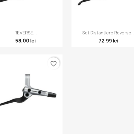
Vizualizare rapida
Vizualizare rapida


REVERSE...
Set Distantiere Reverse..
58,00 lei
72,99 lei
favorite_border