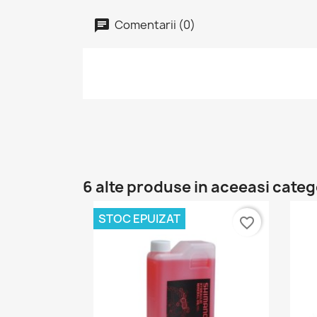
Comentarii (0)
6 alte produse in aceeasi categ
STOC EPUIZAT
favorite_border