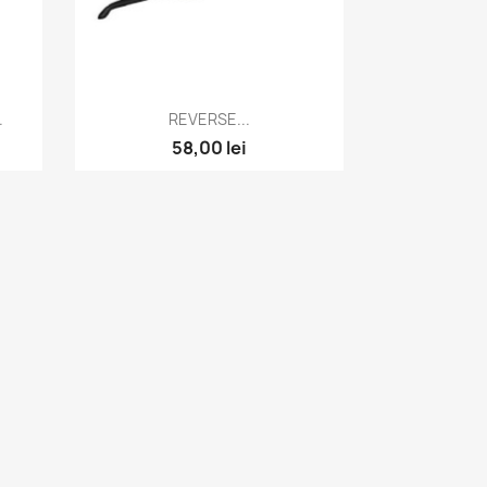
Vizualizare rapida

.
REVERSE...
58,00 lei