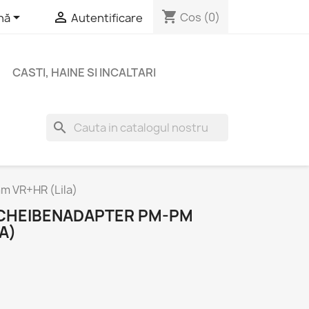
shopping_cart


Cos
(0)
nă
Autentificare
CASTI, HAINE SI INCALTARI
search
 VR+HR (Lila)
CHEIBENADAPTER PM-PM
A)