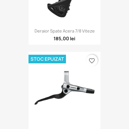
Deraior Spate Acera 7/8 Viteze
185,00 lei
STOC EPUIZAT
favorite_border