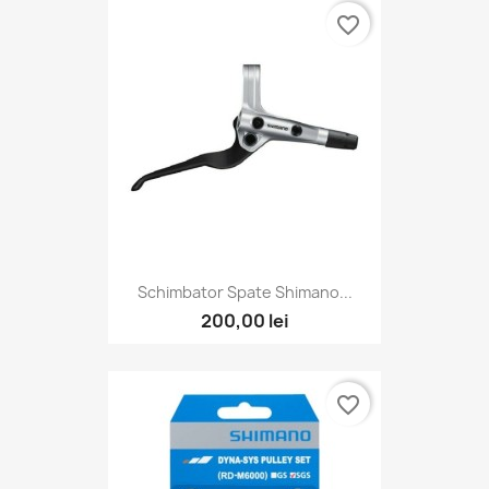
favorite_border
Schimbator Spate Shimano...
200,00 lei
favorite_border