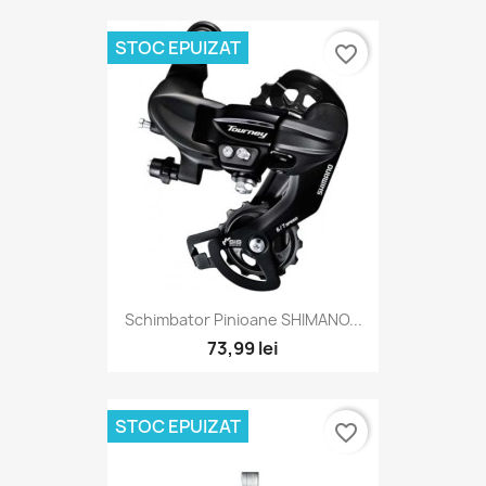
STOC EPUIZAT
favorite_border
Schimbator Pinioane SHIMANO...
73,99 lei
STOC EPUIZAT
favorite_border