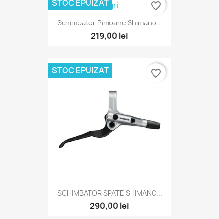
STOC EPUIZAT
favorite_border
Schimbator Pinioane Shimano...
219,00 lei
STOC EPUIZAT
favorite_border
SCHIMBATOR SPATE SHIMANO...
290,00 lei