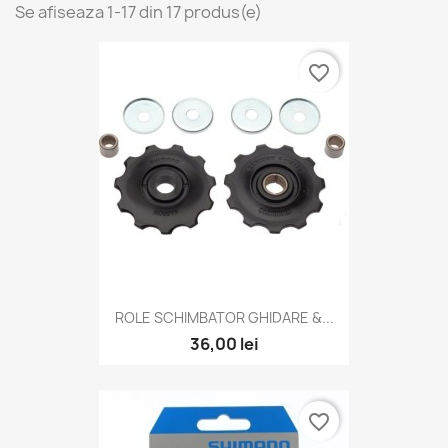
Se afiseaza 1-17 din 17 produs(e)
favorite_border
ROLE SCHIMBATOR GHIDARE &...
36,00 lei
favorite_border