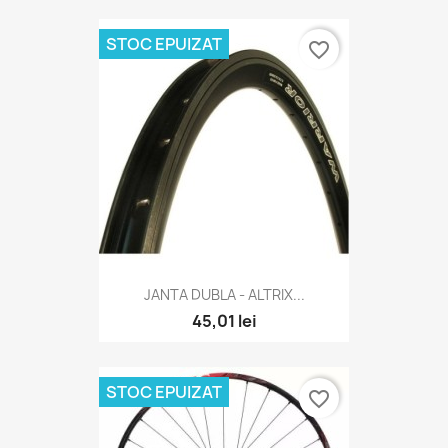
STOC EPUIZAT
favorite_border
JANTA DUBLA - ALTRIX...
45,01 lei
STOC EPUIZAT
favorite_border