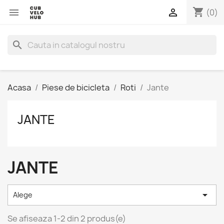
shopping_cart


(0)
search
Acasa
Piese de bicicleta
Roti
Jante
JANTE
JANTE

Alege
Se afiseaza 1-2 din 2 produs(e)