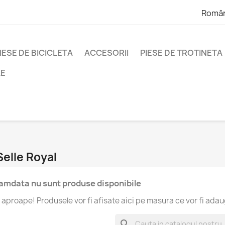
Româ
IESE DE BICICLETA
ACCESORII
PIESE DE TROTINETA
LE
elle Royal
mdata nu sunt produse disponibile
aproape! Produsele vor fi afisate aici pe masura ce vor fi ada
search