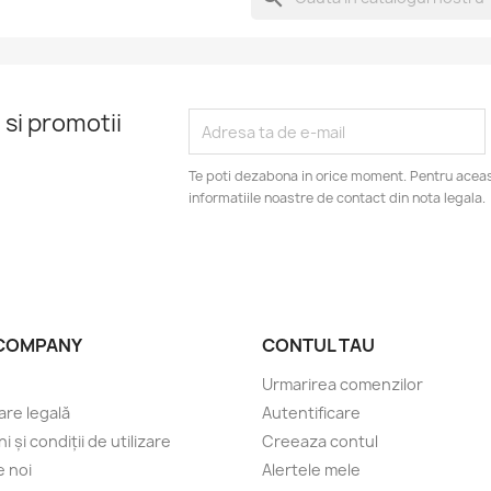
 si promotii
Te poti dezabona in orice moment. Pentru aceas
informatiile noastre de contact din nota legala.
COMPANY
CONTUL TAU
Urmarirea comenzilor
are legală
Autentificare
 și condiții de utilizare
Creeaza contul
 noi
Alertele mele