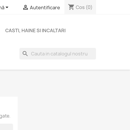
shopping_cart


Cos
(0)
nă
Autentificare
CASTI, HAINE SI INCALTARI
search
ugate.