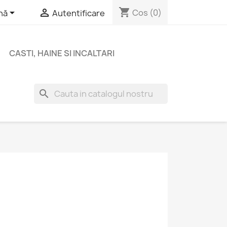
shopping_cart


Cos
(0)
nă
Autentificare
CASTI, HAINE SI INCALTARI
search