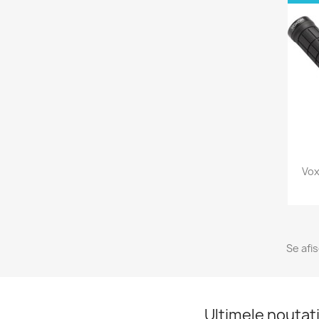
Vox
Se afi
Ultimele noutati