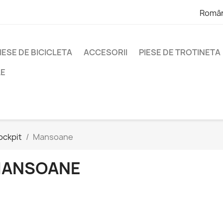
Româ
IESE DE BICICLETA
ACCESORII
PIESE DE TROTINETA
LE
ockpit
Mansoane
ANSOANE