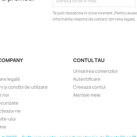
Te poti dezabona in orice moment. Pentru aceas
informatiile noastre de contact din nota legala.
COMPANY
CONTUL TAU
Urmarirea comenzilor
are legală
Autentificare
 și condiții de utilizare
Creeaza contul
 noi
Alertele mele
securizate
cteaza-ne
ite-ului
ine