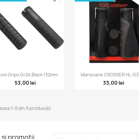
Vizualizare rapida
Vizualizare rapid


om Grips Gr24 Black 132mm
Mansoane CROSSER HL-G30
53,00 lei
33,00 lei
seaza 1-9 din 9 produs(e)
 si promotii