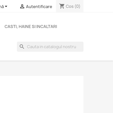
shopping_cart


Cos
(0)
nă
Autentificare
CASTI, HAINE SI INCALTARI
search