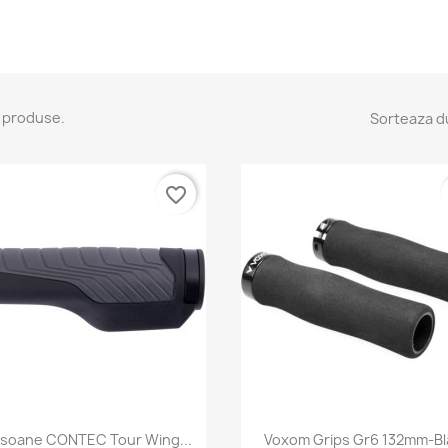
 produse.
Sorteaza d
favorite_border
Vizualizare rapida
Vizualizare rapid


soane CONTEC Tour Wing...
Voxom Grips Gr6 132mm-Bl