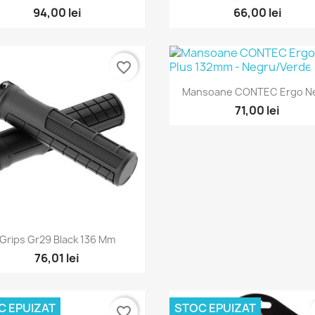
94,00 lei
66,00 lei
favorite_border
Vizualizare rapid

Mansoane CONTEC Ergo Ne
71,00 lei
Vizualizare rapida

Grips Gr29 Black 136 Mm
76,01 lei
C EPUIZAT
STOC EPUIZAT
favorite_border