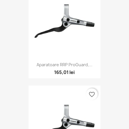
Aparatoare RRP ProGuard,...
165,01 lei
favorite_border