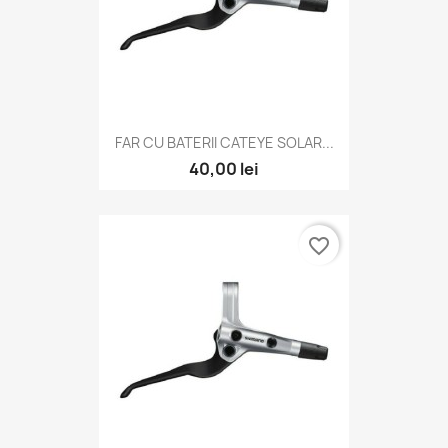
FAR CU BATERII CATEYE SOLAR...
40,00 lei
favorite_border