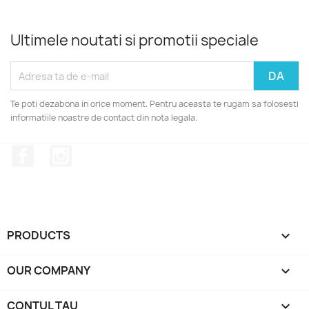
Ultimele noutati si promotii speciale
Te poti dezabona in orice moment. Pentru aceasta te rugam sa folosesti
informatiile noastre de contact din nota legala.
Facebook
Instagram
PRODUCTS

OUR COMPANY

CONTUL TAU
