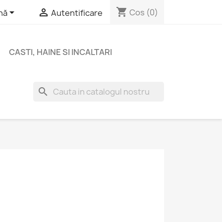
shopping_cart


Cos
(0)
nă
Autentificare
CASTI, HAINE SI INCALTARI
search