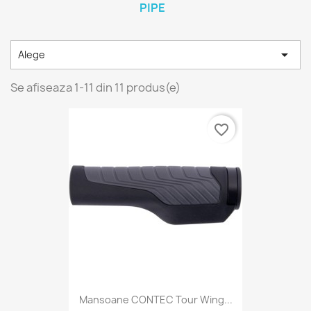
PIPE

Alege
Se afiseaza 1-11 din 11 produs(e)
favorite_border
Mansoane CONTEC Tour Wing...