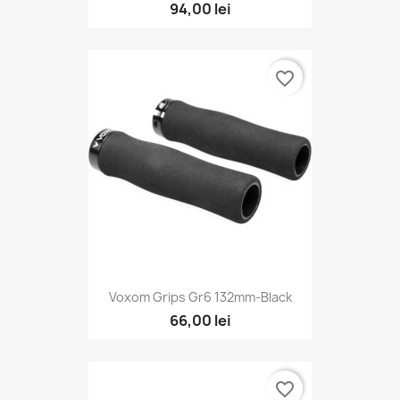
94,00 lei
favorite_border
Voxom Grips Gr6 132mm-Black
66,00 lei
favorite_border