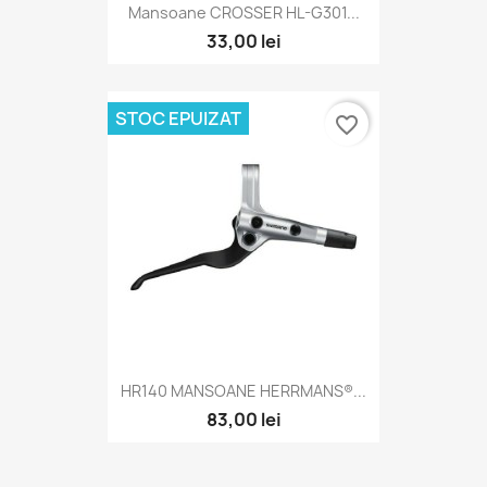
Mansoane CROSSER HL-G301...
33,00 lei
STOC EPUIZAT
favorite_border
HR140 MANSOANE HERRMANS®...
83,00 lei