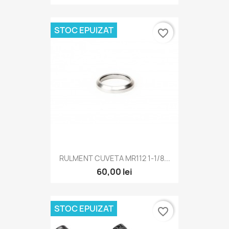
STOC EPUIZAT
favorite_border
RULMENT CUVETA MR112 1-1/8...
60,00 lei
STOC EPUIZAT
favorite_border