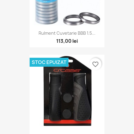
Rulment Cuvetarie BBB 1.5...
113,00 lei
STOC EPUIZAT
favorite_border