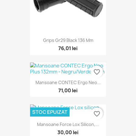
Grips Gr29 Black 136 Mm
76,01 lei
favorite_border
Mansoane CONTEC Ergo Neo...
71,00 lei
STOC EPUIZAT
favorite_border
Mansoane Force Lox Silicon,...
30,00 lei