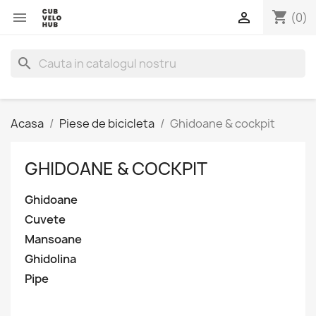
shopping_cart


(0)
search
Acasa
Piese de bicicleta
Ghidoane & cockpit
GHIDOANE & COCKPIT
Ghidoane
Cuvete
Mansoane
Ghidolina
Pipe