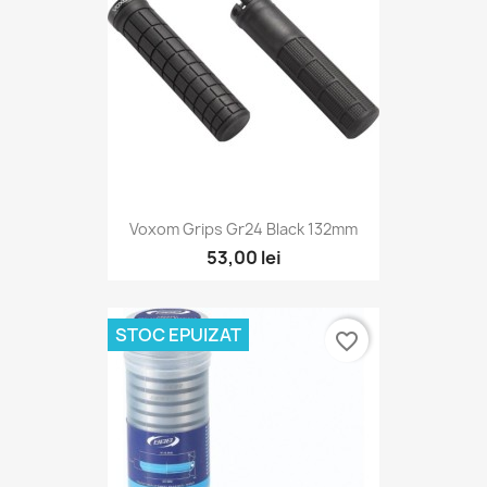
Voxom Grips Gr24 Black 132mm
53,00 lei
STOC EPUIZAT
favorite_border