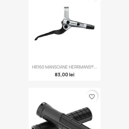
HR160 MANSOANE HERRMANS®...
83,00 lei
favorite_border