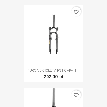
favorite_border
FURCA BICICLETA RST CAPA-T...
202,00 lei
favorite_border