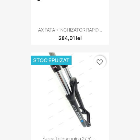
AX FATA + INCHIZATOR RAPID...
284,01 lei
STOC EPUIZAT
favorite_border
Furca Telescopica 27.5' -...