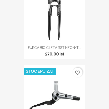
FURCA BICICLETA RST NEON-T...
270,00 lei
STOC EPUIZAT
favorite_border