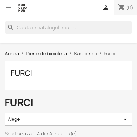
shopping_cart


(0)
search
Acasa
Piese de bicicleta
Suspensii
Furci
FURCI
FURCI

Alege
Se afiseaza 1-4 din 4 produs(e)