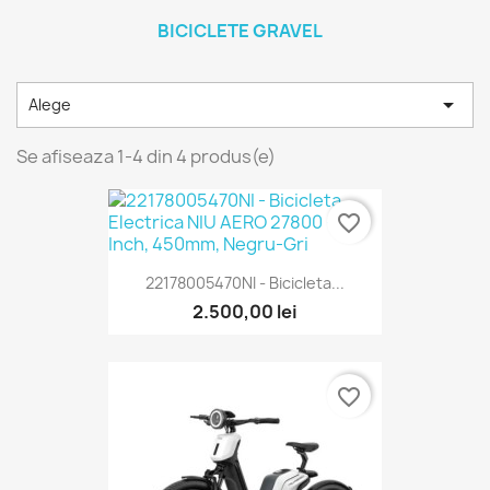
BICICLETE GRAVEL

Alege
Se afiseaza 1-4 din 4 produs(e)
favorite_border
22178005470NI - Bicicleta...
2.500,00 lei
favorite_border