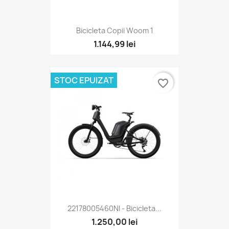
Bicicleta Copii Woom 1
1.144,99 lei
STOC EPUIZAT
favorite_border
22178005460NI - Bicicleta...
1.250,00 lei