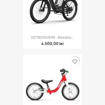
22178005490NI - Bicicleta...
4.500,00 lei
favorite_border