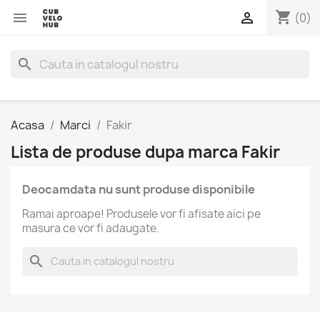
shopping_cart


(0)
search
Acasa
Marci
Fakir
Lista de produse dupa marca Fakir
Deocamdata nu sunt produse disponibile
Ramai aproape! Produsele vor fi afisate aici pe
masura ce vor fi adaugate.
search