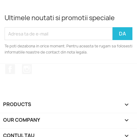
Ultimele noutati si promotii speciale
Te poti dezabona in orice moment. Pentru aceasta te rugam sa folosesti
informatiile noastre de contact din nota legala.
Facebook
Instagram
PRODUCTS

OUR COMPANY

CONTUL TAU
