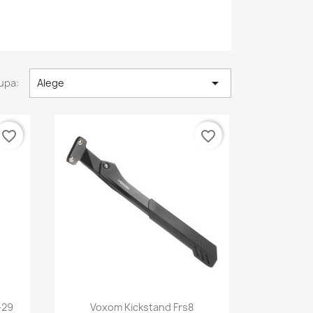

upa:
Alege
favorite_border
favorite_border
a
Vizualizare rapida

-29
Voxom Kickstand Frs8