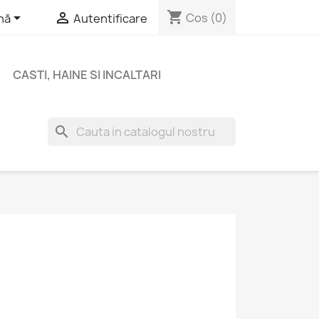
shopping_cart


Cos
(0)
nă
Autentificare
CASTI, HAINE SI INCALTARI
search