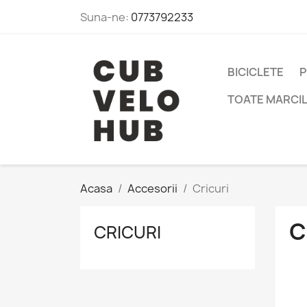
Suna-ne:
0773792233
BICICLETE
P
TOATE MARCI
Acasa
Accesorii
Cricuri
C
CRICURI