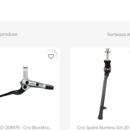
 produse.
Sorteaza d
favorite_border
Vizualizare rapida
Vizualizare rapid


O-208976 - Cric Bicicleta...
Cric Spate Aluminiu Sxt 20