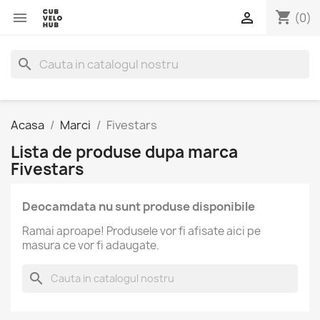
shopping_cart


(0)
search
Acasa
Marci
Fivestars
Lista de produse dupa marca
Fivestars
Deocamdata nu sunt produse disponibile
Ramai aproape! Produsele vor fi afisate aici pe
masura ce vor fi adaugate.
search