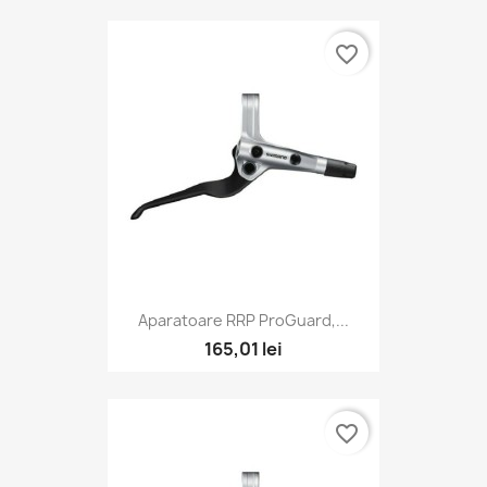
favorite_border
Aparatoare RRP ProGuard,...
165,01 lei
favorite_border