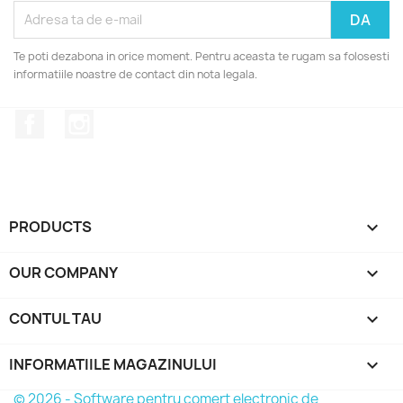
Te poti dezabona in orice moment. Pentru aceasta te rugam sa folosesti
informatiile noastre de contact din nota legala.
Facebook
Instagram
PRODUCTS

OUR COMPANY

CONTUL TAU

INFORMATIILE MAGAZINULUI
keyboard_arrow_down
© 2026 - Software pentru comert electronic de