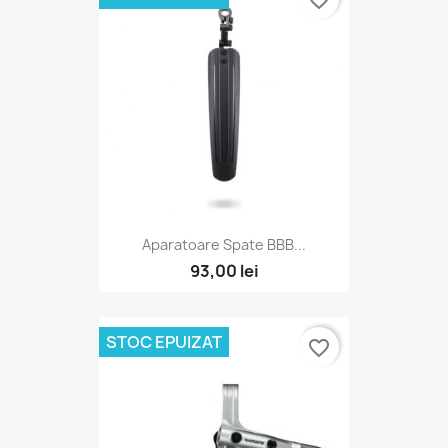
favorite_border
Aparatoare Spate BBB...
93,00 lei
STOC EPUIZAT
favorite_border