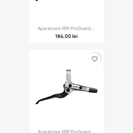
Aparatoare RRP ProGuard,...
184,00 lei
favorite_border
Aparatoare RRP ProGuard,...