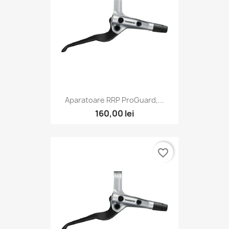
Aparatoare RRP ProGuard,...
160,00 lei
favorite_border