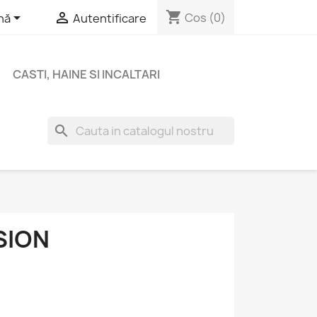
shopping_cart


Cos
(0)
nă
Autentificare
CASTI, HAINE SI INCALTARI
search
SION