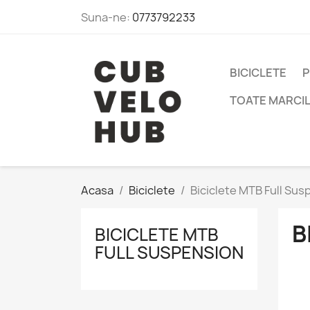
Suna-ne:
0773792233
BICICLETE
P
TOATE MARCI
Acasa
Biciclete
Biciclete MTB Full Sus
B
BICICLETE MTB
FULL SUSPENSION