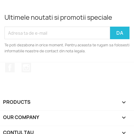
Ultimele noutati si promotii speciale
Te poti dezabona in orice moment. Pentru aceasta te rugam sa folosesti
informatiile noastre de contact din nota legala.
Facebook
Instagram
PRODUCTS

OUR COMPANY

CONTUL TAU
