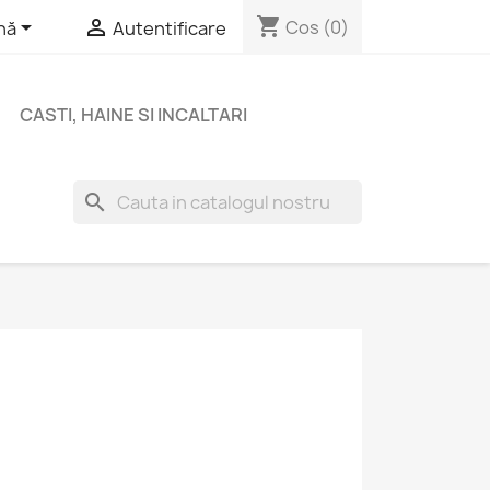
shopping_cart


Cos
(0)
nă
Autentificare
CASTI, HAINE SI INCALTARI
search