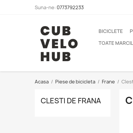
Suna-ne:
0773792233
BICICLETE
P
TOATE MARCI
Acasa
Piese de bicicleta
Frane
Clest
C
CLESTI DE FRANA