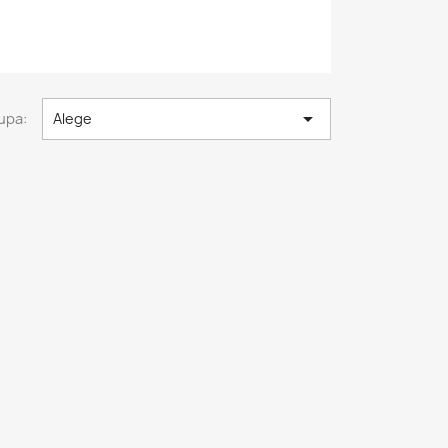

upa:
Alege