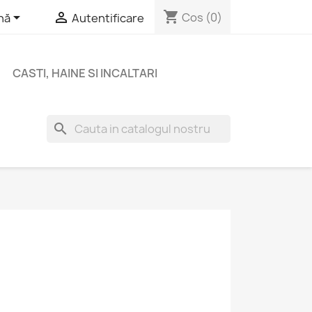
shopping_cart


Cos
(0)
nă
Autentificare
CASTI, HAINE SI INCALTARI
search