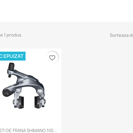
e 1 produs.
Sorteaza d
C EPUIZAT
favorite_border
Vizualizare rapida

STI DE FRANA SHIMANO 105...