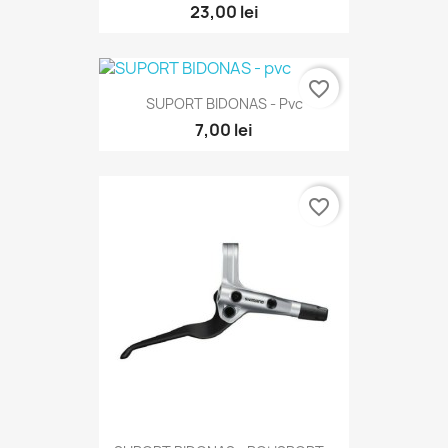
23,00 lei
favorite_border
SUPORT BIDONAS - Pvc
7,00 lei
favorite_border