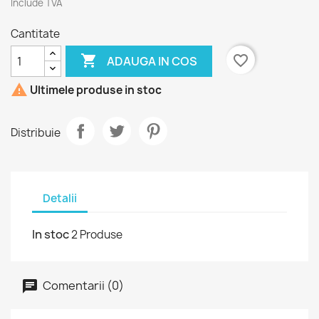
Include TVA
Cantitate

favorite_border
ADAUGA IN COS

Ultimele produse in stoc
Distribuie
Detalii
In stoc
2 Produse
Comentarii (0)