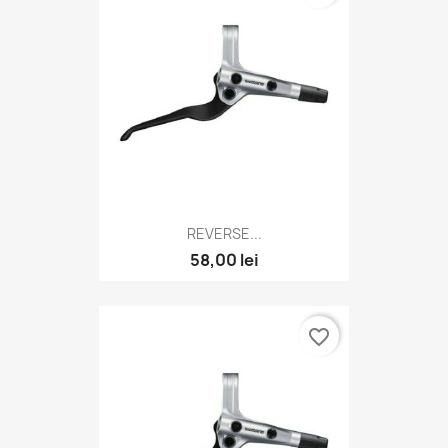
REVERSE...
58,00 lei
favorite_border