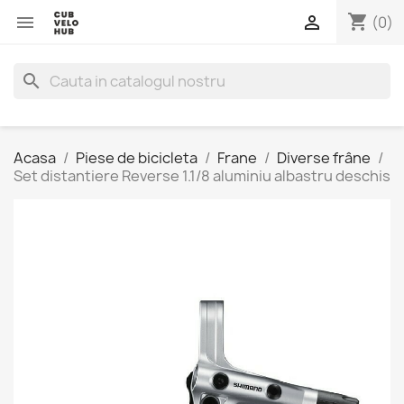
shopping_cart


(0)
search
Acasa
Piese de bicicleta
Frane
Diverse frâne
Set distantiere Reverse 1.1/8 aluminiu albastru deschis