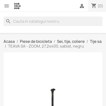
shopping_cart


(0)
search
Acasa
Piese de bicicleta
Sei, tije, coliere
Tije sa
TEAVA SA - ZOOM, 27.2x400, sablat, negru