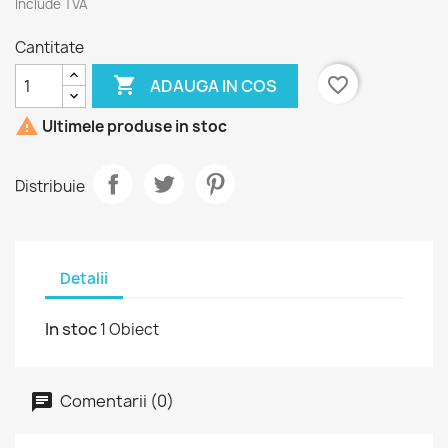
Include TVA
Cantitate

favorite_border
ADAUGA IN COS

Ultimele produse in stoc
Distribuie
Detalii
In stoc
1 Obiect
Comentarii (0)