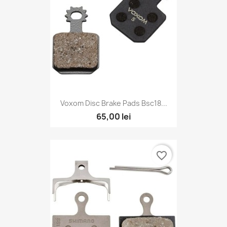
Voxom Disc Brake Pads Bsc18...
65,00 lei
favorite_border