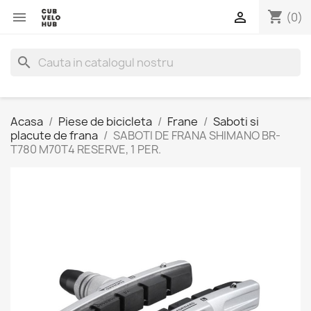
shopping_cart


(0)
search
Acasa
Piese de bicicleta
Frane
Saboti si
placute de frana
SABOTI DE FRANA SHIMANO BR-
T780 M70T4 RESERVE, 1 PER.