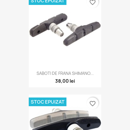
STOC EPUIZAT
favorite_border
SABOTI DE FRANA SHIMANO...
38,00 lei
STOC EPUIZAT
favorite_border