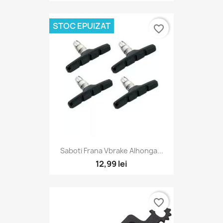
STOC EPUIZAT
favorite_border
Saboti Frana Vbrake Alhonga...
12,99 lei
favorite_border