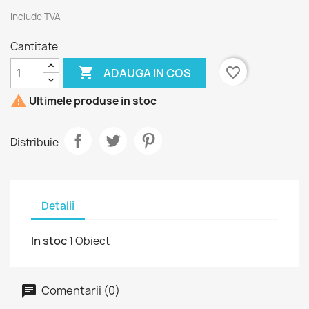
Include TVA
Cantitate

favorite_border
ADAUGA IN COS

Ultimele produse in stoc
Distribuie
Detalii
In stoc
1 Obiect
Comentarii (0)