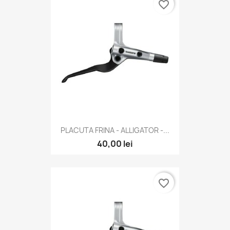
favorite_border
PLACUTA FRINA - ALLIGATOR -...
40,00 lei
favorite_border