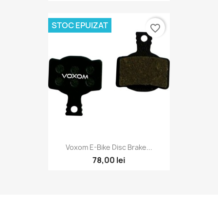
STOC EPUIZAT
favorite_border
Voxom E-Bike Disc Brake...
78,00 lei