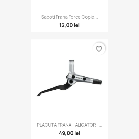
Saboti Frana Force Copie...
12,00 lei
favorite_border
PLACUTA FRANA - ALIGATOR -...
49,00 lei