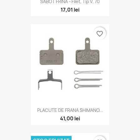
SABOT FRINA - Filet, Tip V, 70
17,01 lei
favorite_border
PLACUTE DE FRANA SHIMANO...
41,00 lei