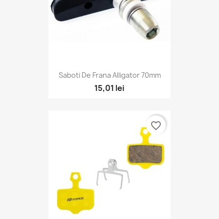
Saboti De Frana Alligator 70mm
15,01 lei
favorite_border