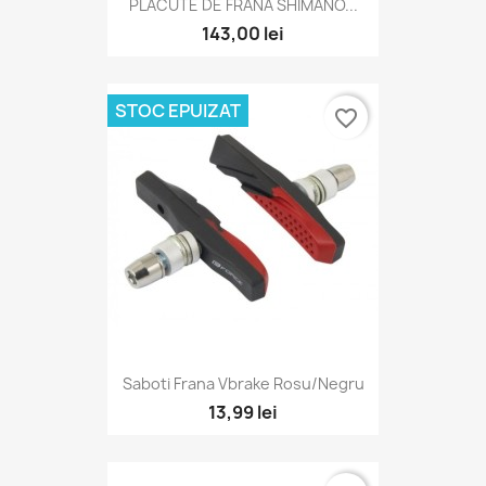
PLACUTE DE FRANA SHIMANO...
143,00 lei
STOC EPUIZAT
favorite_border
Saboti Frana Vbrake Rosu/Negru
13,99 lei