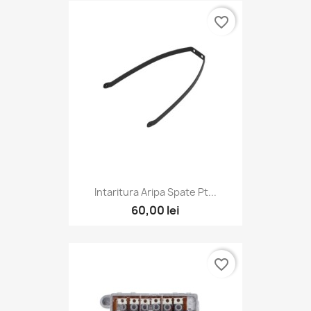
favorite_border
Intaritura Aripa Spate Pt...
60,00 lei
favorite_border