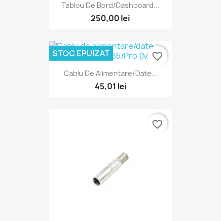
Tablou De Bord/Dashboard...
250,00 lei
STOC EPUIZAT
favorite_border
Cablu De Alimentare/date...
45,01 lei
favorite_border