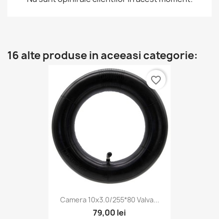
16 alte produse in aceeasi categorie:
favorite_border
Camera 10x3.0/255*80 Valva...
79,00 lei