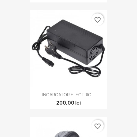
favorite_border
INCARCATOR ELECTRIC...
200,00 lei
favorite_border