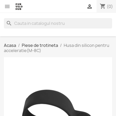
shopping_cart


(0)
search
Acasa
Piese de trotineta
Husa din silicon pentru
acceleratie(M-8C)