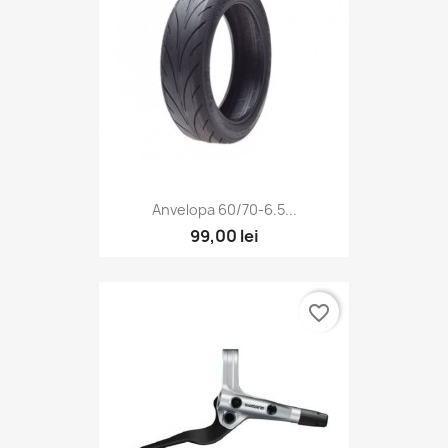
Anvelopa 60/70-6.5...
99,00 lei
favorite_border