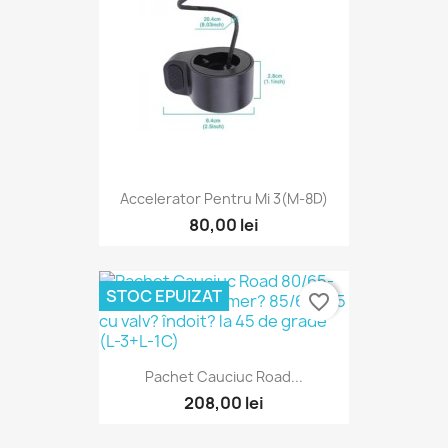
Accelerator Pentru Mi 3(M-8D)
80,00 lei
STOC EPUIZAT
favorite_border
Pachet Cauciuc Road...
208,00 lei