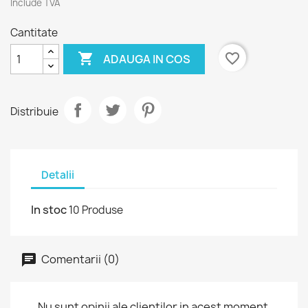
Include TVA
Cantitate

favorite_border
ADAUGA IN COS
Distribuie
Detalii
In stoc
10 Produse
Comentarii (0)
Nu sunt opinii ale clientilor in acest moment.