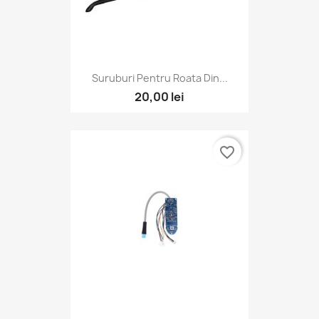
Suruburi Pentru Roata Din...
20,00 lei
favorite_border