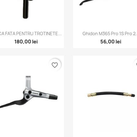
Vizualizare rapida
Vizualizare rapida


A FATA PENTRU TROTINETE...
Ghidon M365 Pro 1S Pro 2.
180,00 lei
56,00 lei
favorite_border
fa