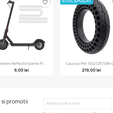
STOC EPUIZAT
favorite_border
fa
Vizualizare rapida
Vizualizare rapida


ickere Reflectorizante Pt...
Cauciuc Plin 10x2.125(10IN-
9,00 lei
219,00 lei
 si promotii