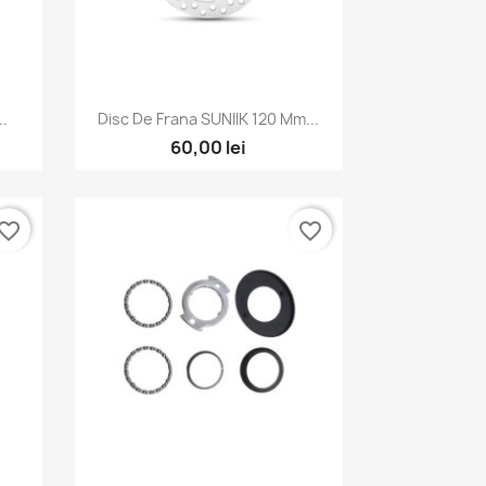
Vizualizare rapida

..
Disc De Frana SUNIIK 120 Mm...
60,00 lei
vorite_border
favorite_border