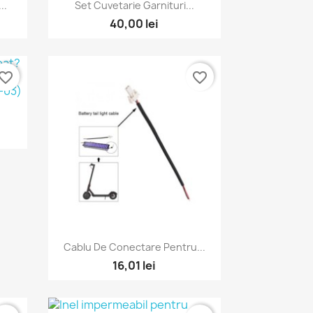
Vizualizare rapida

..
Set Cuvetarie Garnituri...
40,00 lei
vorite_border
favorite_border
.
Vizualizare rapida

Cablu De Conectare Pentru...
16,01 lei