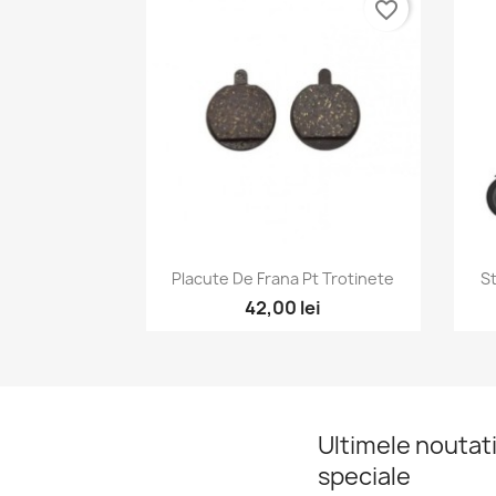
favorite_border
Vizualizare rapida

Placute De Frana Pt Trotinete
St
42,00 lei
Ultimele noutati
speciale