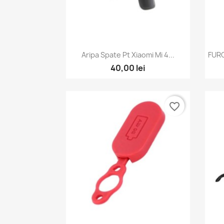
Vizualizare rapida

Aripa Spate Pt Xiaomi Mi 4...
FURC
40,00 lei
favorite_border