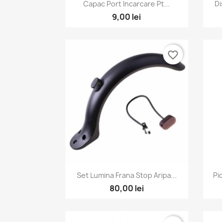
Vizualizare rapida

Capac Port Incarcare Pt...
Di
9,00 lei
favorite_border
Vizualizare rapida

Set Lumina Frana Stop Aripa...
Pi
80,00 lei