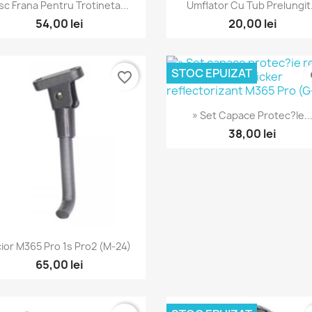
Vizualizare rapida
Vizualizare rapida


sc Frana Pentru Trotineta...
Umflator Cu Tub Prelungit.
54,00 lei
20,00 lei
STOC EPUIZAT
favorite_border
fa
Vizualizare rapida

» Set Capace Protec?ie..
38,00 lei
Vizualizare rapida

cior M365 Pro 1s Pro2 (M-24)
65,00 lei