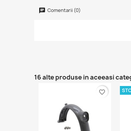
Comentarii (0)
16 alte produse in aceeasi cate
STO
favorite_border