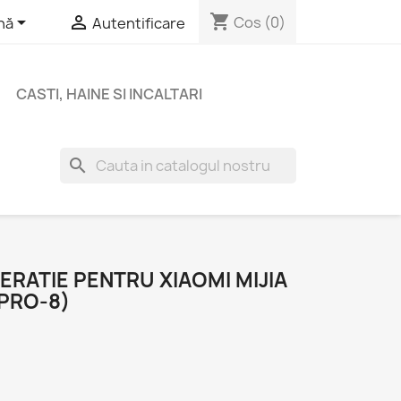
shopping_cart


Cos
(0)
nă
Autentificare
CASTI, HAINE SI INCALTARI
search
RATIE PENTRU XIAOMI MIJIA
PRO-8)