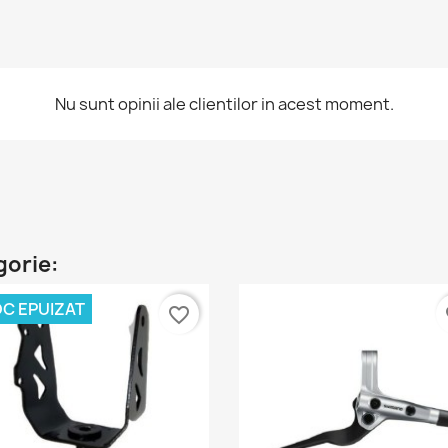
Nu sunt opinii ale clientilor in acest moment.
gorie:
C EPUIZAT
favorite_border
fa