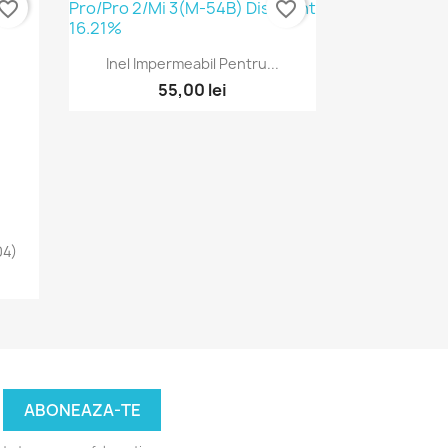
vorite_border
favorite_border
Vizualizare rapida

Inel Impermeabil Pentru...
55,00 lei
04)