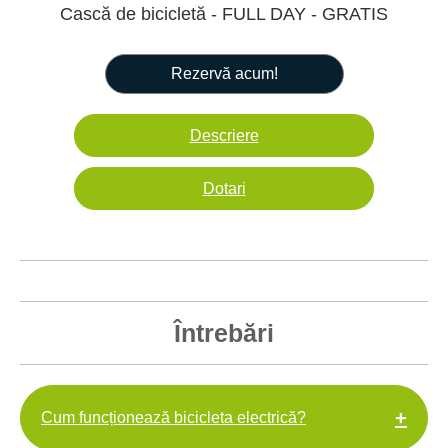
Cască de bicicletă - FULL DAY - GRATIS
Rezervă acum!
Descriere
Dotari
Întrebări
+
Cum funcționează bicicleta electrică?