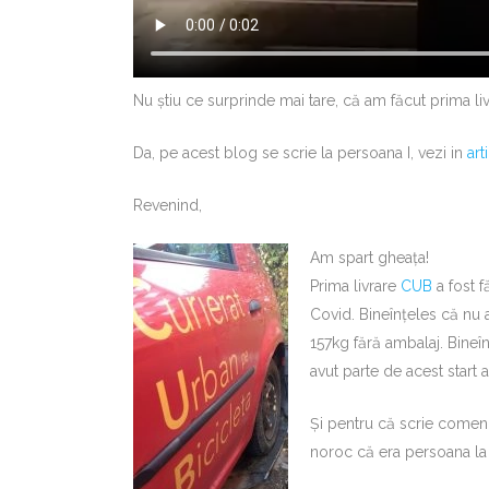
Nu știu ce surprinde mai tare, că am făcut prima li
Da, pe acest blog se scrie la persoana I, vezi in
art
Revenind,
Am spart gheața!
Prima livrare
CUB
a fost f
Covid. Bineînțeles că nu 
157kg fără ambalaj. Bineîn
avut parte de acest start 
Și pentru că scrie comen
noroc că era persoana la