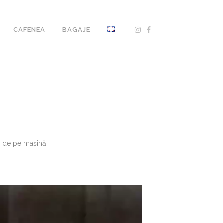
CAFENEA
BAGAJE
s de pe mașină.