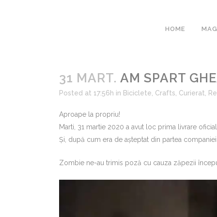
HOME
MAG
31 MART.
AM SPART GHE
Posted at 17:56h
in
Biciclete
,
Crafts
,
Curierat
,
Re
Aproape la propriu!
Marti, 31 martie 2020 a avut loc prima livrare oficia
Și, după cum era de așteptat din partea companie
Zombie ne-au trimis poză cu cauza zăpezii începu