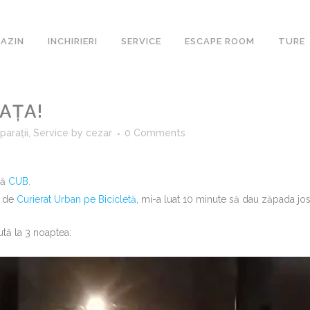
AZIN
INCHIRIERI
SERVICE
ESCAPE ROOM
TURE
AȚA!
parații
,
Service
by
cezar
0 Comments
lă
CUB
.
i de
Curierat Urban pe Bicicletă
, mi-a luat 10 minute să dau zăpada jo
tă la 3 noaptea: