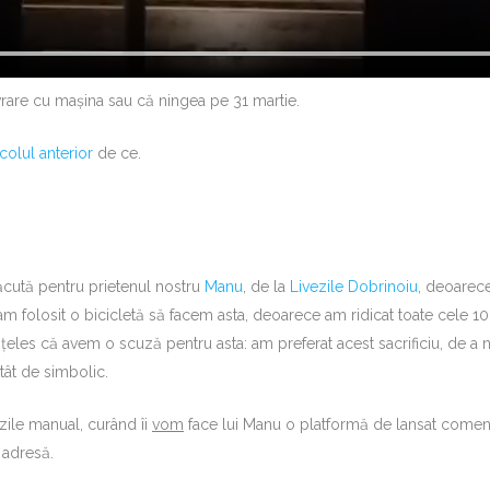
vrare cu mașina sau că ningea pe 31 martie.
icolul anterior
de ce.
ăcută pentru prietenul nostru
Manu
, de la
Livezile Dobrinoiu
, deoarece
am folosit o bicicletă să facem asta, deoarece am ridicat toate cele 
țeles că avem o scuză pentru asta: am preferat acest sacrificiu, de a n
atât de simbolic.
zile manual, curând îi
vom
face lui Manu o platformă de lansat comenzi
 adresă.