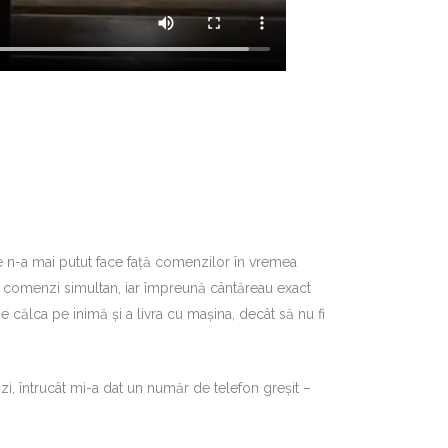
 n-a mai putut face față comenzilor în vremea
10 comenzi simultan, iar împreună cântăreau exact
e călca pe inimă și a livra cu mașina, decât să nu fi
, întrucât mi-a dat un număr de telefon greșit –